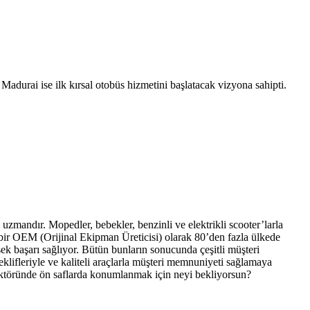
adurai ise ilk kırsal otobüs hizmetini başlatacak vizyona sahipti.
uzmandır. Mopedler, bebekler, benzinli ve elektrikli scooter’larla
bir OEM (Orijinal Ekipman Üreticisi) olarak 80’den fazla ülkede
ek başarı sağlıyor. Bütün bunların sonucunda çeşitli müşteri
 teklifleriyle ve kaliteli araçlarla müşteri memnuniyeti sağlamaya
sektöründe ön saflarda konumlanmak için neyi bekliyorsun?