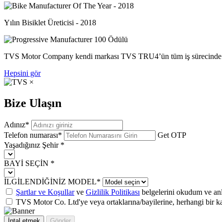
Yılın Bisiklet Üreticisi - 2018
TVS Motor Company kendi markası TVS TRU4’ün tüm iş sürecinde sa
Hepsini gör
×
Bize Ulaşın
Adınız
*
Telefon numarası
*
Get OTP
Yaşadığınız Şehir
*
BAYİ SEÇİN
*
İLGİLENDİĞİNİZ MODEL
*
Şartlar ve Koşullar
ve
Gizlilik Politikası
belgelerini okudum ve an
TVS Motor Co. Ltd'ye veya ortaklarına/bayilerine, herhangi bir k
İptal etmek
Gönder