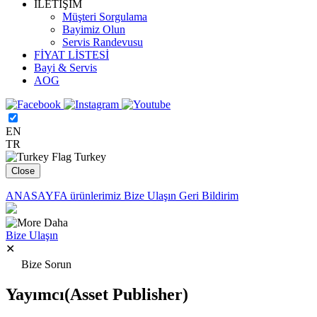
İLETİŞİM
Müşteri Sorgulama
Bayimiz Olun
Servis Randevusu
FİYAT LİSTESİ
Bayi & Servis
AOG
EN
TR
Turkey
Close
ANASAYFA
ürünlerimiz
Bize Ulaşın
Geri Bildirim
Daha
Bize Ulaşın
✕
Bize Sorun
Yayımcı(Asset Publisher)