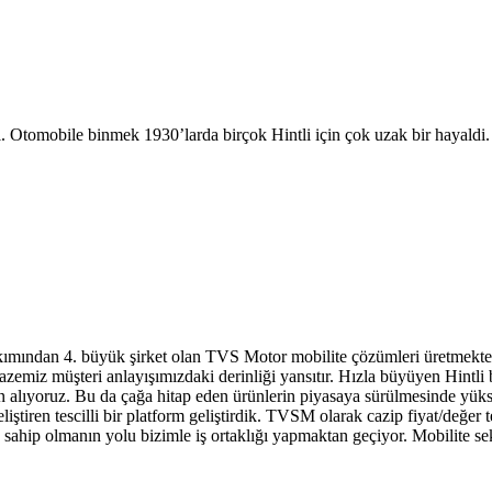
 Otomobile binmek 1930’larda birçok Hintli için çok uzak bir hayaldi. M
 bakımından 4. büyük şirket olan TVS Motor mobilite çözümleri üretmekte 
emiz müşteri anlayışımızdaki derinliği yansıtır. Hızla büyüyen Hintli 
n alıyoruz. Bu da çağa hitap eden ürünlerin piyasaya sürülmesinde yüks
eliştiren tescilli bir platform geliştirdik. TVSM olarak cazip fiyat/değer
e sahip olmanın yolu bizimle iş ortaklığı yapmaktan geçiyor. Mobilite 