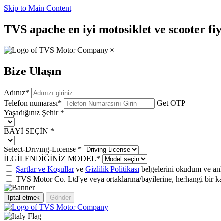
Skip to Main Content
TVS apache en iyi motosiklet ve scooter fiya
×
Bize Ulaşın
Adınız
*
Telefon numarası
*
Get OTP
Yaşadığınız Şehir
*
BAYİ SEÇİN
*
Select-Driving-License
*
İLGİLENDİĞİNİZ MODEL
*
Şartlar ve Koşullar
ve
Gizlilik Politikası
belgelerini okudum ve an
TVS Motor Co. Ltd'ye veya ortaklarına/bayilerine, herhangi bir k
İptal etmek
Gönder